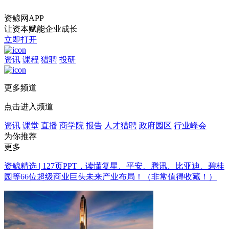
资鲸网APP
让资本赋能企业成长
立即打开
资讯
课程
猎聘
投研
更多频道
点击进入频道
资讯
课堂
直播
商学院
报告
人才猎聘
政府园区
行业峰会
为你推荐
更多
资鲸精选 | 127页PPT，读懂复星、平安、腾讯、比亚迪、碧桂
园等66位超级商业巨头未来产业布局！（非常值得收藏！）