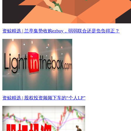
资鲸精选 | 兰亭集势收购ezbuy，弱弱联合还是负负得正？
资鲸精选 | 股权投资频频下车的“个人LP”