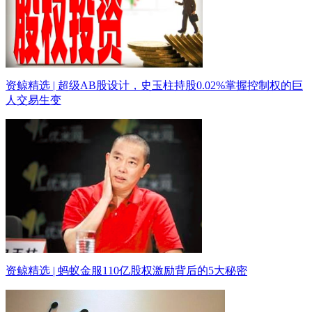
资鲸精选 | 超级AB股设计，史玉柱持股0.02%掌握控制权的巨
人交易生变
资鲸精选 | 蚂蚁金服110亿股权激励背后的5大秘密