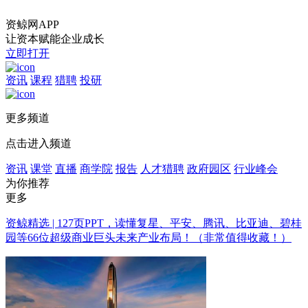
资鲸网APP
让资本赋能企业成长
立即打开
资讯
课程
猎聘
投研
更多频道
点击进入频道
资讯
课堂
直播
商学院
报告
人才猎聘
政府园区
行业峰会
为你推荐
更多
资鲸精选 | 127页PPT，读懂复星、平安、腾讯、比亚迪、碧桂
园等66位超级商业巨头未来产业布局！（非常值得收藏！）