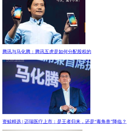
腾讯与马化腾：腾讯五虎是如何分配股权的
资鲸精选 | 迈瑞医疗上市：是王者归来，还是“毒角兽”降临？