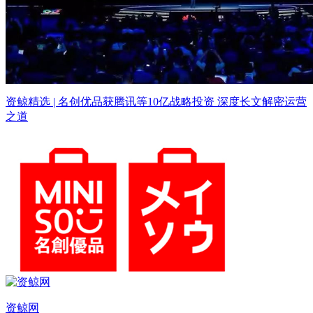
资鲸精选 | 名创优品获腾讯等10亿战略投资 深度长文解密运营
之道
资鲸网