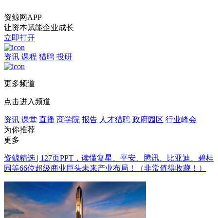
资鲸网APP
让资本赋能企业成长
立即打开
资讯
课程
猎聘
投研
更多频道
点击进入频道
资讯
课堂
直播
商学院
报告
人才猎聘
政府园区
行业峰会
为你推荐
更多
资鲸精选 | 127页PPT，读懂复星、平安、腾讯、比亚迪、碧桂
园等66位超级商业巨头未来产业布局！（非常值得收藏！）