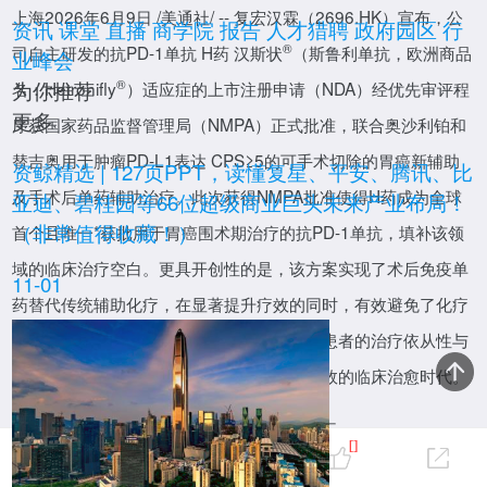
上海
2026年6月9日
/美通社/ -- 复宏汉霖（2696.HK）宣布，公
资讯
课堂
直播
商学院
报告
人才猎聘
政府园区
行
®
司自主研发的抗PD-1单抗 H药 汉斯状
（斯鲁利单抗，欧洲商品
业峰会
为你推荐
®
名：Hetronifly
）适应症的上市注册申请（NDA）经优先审评程
更多
序获国家药品监督管理局（NMPA）正式批准，联合奥沙利铂和
替吉奥用于肿瘤PD-L1表达 CPS≥5的可手术切除的胃癌新辅助
报告
资鲸精选 | 127页PPT，读懂复星、平安、腾讯、比
及手术后单药辅助治疗。此次获得NMPA批准使得H药成为全球
亚迪、碧桂园等66位超级商业巨头未来产业布局！
（非常值得收藏！）
首个且唯一*获批用于胃癌围术期治疗的抗PD-1单抗，填补该领
域的临床治疗空白。更具开创性的是，该方案实现了术后免疫单
11-01
药替代传统辅助化疗，在显著提升疗效的同时，有效避免了化疗
相关的毒副作用，极大地改善了局晚期胃癌患者的治疗依从性与
耐受性，引领胃癌围术期治疗走向精准、高效的临床治愈时代。
直播
表示：
复宏汉霖执行董事、首席执行官朱俊博士
0
[]
"此次H药胃癌围术期适应症的获批，是复宏汉霖坚持以'第一性原