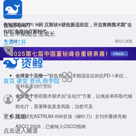
*
公司名称
*
姓名
资鲸网APP
告别术后化疗！H药 汉斯状®获批新适应症，开启胃癌围术期"去
化疗"免疫治疗新时代
让资本赋能企业成长
*
职位
立即打开
资鲸
有0人浏览
资鲸网
*
手机号码
获批胃癌围术期适应症的抗PD-1单抗，
全球首个且唯一*
*
验证码
首页
课堂
资讯
商学院
填补临床治疗空白
胃癌围术期术后"去化疗"方案，以免疫单药取代辅
全球首个
确定
董秘研修班
助化疗，显著降低复发风险，治愈可及
整合百位上市公司董秘导师，培养上千董秘实操人才
更多频道
注册研究ASTRUM-006登顶《柳叶刀》主刊并重磅亮相
活动
立即报名
ASCO 2026，已被纳入CSCO指南
点击进入频道